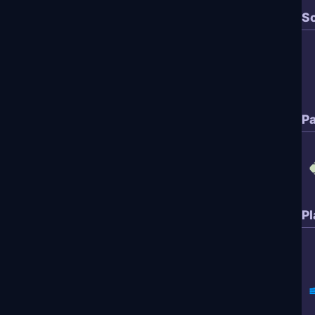
So
Pa
Pl