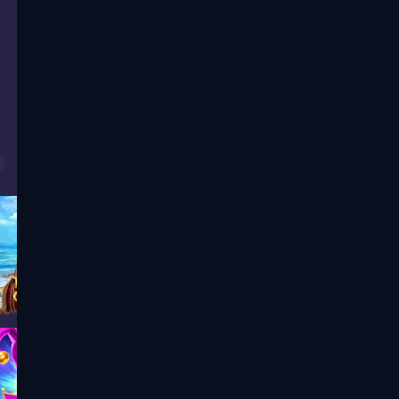
o que você nunca perca uma oportunidade de aposta. ③⭐17bet 
44
177
184
25