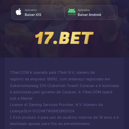
Aplicativo
Aplicativo
Baixar iOS
Baixar Android
17bet.COM é operado pela 17bet N.V, número de
registro da empresa 18692, com endereço registrado em
Zuikertuintjeweg Z/N (Zuikertuin Tower) Curacao e é licenciada
e autorizada pelo govemo de Curacao. A 17bet.COM opera
sob a Master
License of Gaming Services Provider, N.V. Número da
Licença:GLH-OCCHKTW0682862024.
1. Este produto é para uso de usuários maiores de 18 anos e é
destinado apenas para fins de entretenimento.