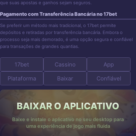
que suas apostas e ganhos sejam seguros.
Pagamento com Transferência Bancária no 17bet
Se preferir um método mais tradicional, o 17bet permite
depósitos e retiradas por transferência bancária. Embora o
processo seja mais demorado, é uma opção segura e confiável
para transações de grandes quantias.
17bet
Cassino
App
Plataforma
Baixar
Confiável
BAIXAR O APLICATIVO
Baixe e instale o aplicativo no seu desktop para
uma experiência de jogo mais fluida