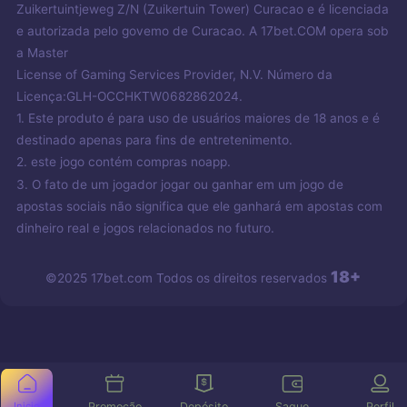
Zuikertuintjeweg Z/N (Zuikertuin Tower) Curacao e é licenciada
e autorizada pelo govemo de Curacao. A 17bet.COM opera sob
a Master
License of Gaming Services Provider, N.V. Número da
Licença:GLH-OCCHKTW0682862024.
1. Este produto é para uso de usuários maiores de 18 anos e é
destinado apenas para fins de entretenimento.
2. este jogo contém compras noapp.
3. O fato de um jogador jogar ou ganhar em um jogo de
apostas sociais não significa que ele ganhará em apostas com
dinheiro real e jogos relacionados no futuro.
18+
©2025 17bet.com Todos os direitos reservados
Inicio
Promoção
Depósito
Saque
Perfil