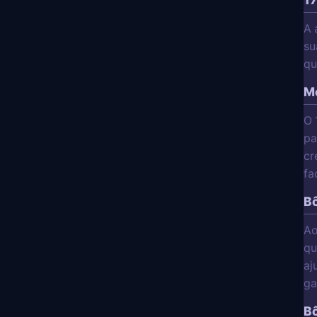
A 
su
qu
M
O 
pa
cr
fa
Bô
Ao
qu
aj
ga
Bô