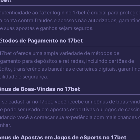
autenticidade ao fazer login no 17bet é crucial para protege
a conta contra fraudes e acessos não autorizados, garantin
e suas apostas e ganhos sejam seguros.
étodos de Pagamento no 17bet
17bet oferece uma ampla variedade de métodos de
gamento para depósitos e retiradas, incluindo cartões de
édito, transferências bancárias e carteiras digitais, garantin
cilidade e segurança.
nus de Boas-Vindas no 17bet
 se cadastrar no 17bet, você recebe um bônus de boas-vin
e pode ser usado em apostas esportivas ou jogos de cassin
udando você a começar sua experiência com mais chances 
nhar.
nus de Apostas em Jogos de eSports no 17bet