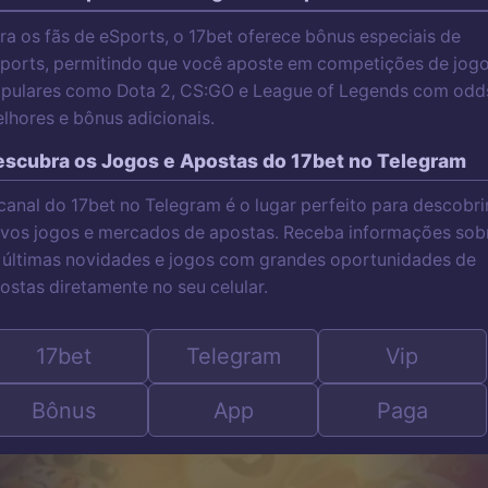
ra os fãs de eSports, o 17bet oferece bônus especiais de
ports, permitindo que você aposte em competições de jog
pulares como Dota 2, CS:GO e League of Legends com odd
lhores e bônus adicionais.
scubra os Jogos e Apostas do 17bet no Telegram
canal do 17bet no Telegram é o lugar perfeito para descobri
vos jogos e mercados de apostas. Receba informações sob
 últimas novidades e jogos com grandes oportunidades de
ostas diretamente no seu celular.
17bet
Telegram
Vip
Bônus
App
Paga