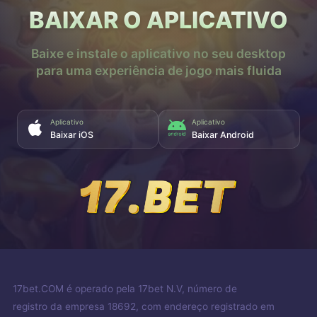
BAIXAR O APLICATIVO
Baixe e instale o aplicativo no seu desktop
para uma experiência de jogo mais fluida
Aplicativo
Aplicativo
Baixar iOS
Baixar Android
17bet.COM é operado pela 17bet N.V, número de
registro da empresa 18692, com endereço registrado em