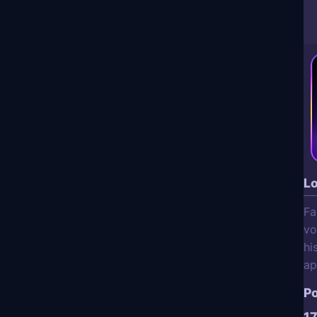
Lo
Fa
vo
hi
ap
Po
1