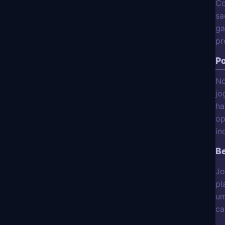
Co
sa
ga
pr
Po
No
jo
ha
op
in
Be
Jo
pl
um
ca