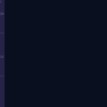
m
 de
os