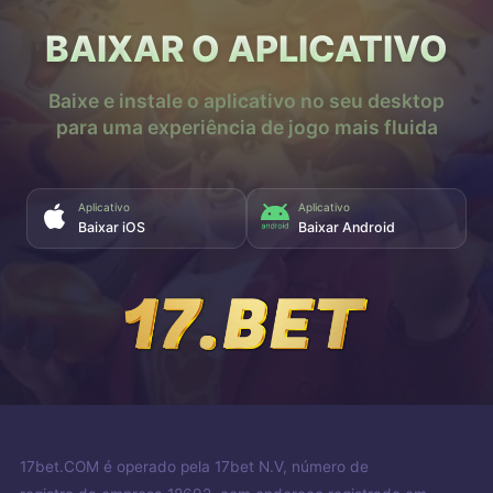
BAIXAR O APLICATIVO
Baixe e instale o aplicativo no seu desktop
para uma experiência de jogo mais fluida
Aplicativo
Aplicativo
Baixar iOS
Baixar Android
17bet.COM é operado pela 17bet N.V, número de