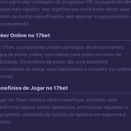
mo parte das vantagens do programa VIP, os jogadores tê
ques mais rápidos. Isso significa que você pode retirar seus
nhos de forma mais eficiente, sem esperar longos períodos
ocessamento.
ker Online no 17bet
 17bet, os jogadores podem participar de emocionantes
gos de poker online, com mesas para todos os níveis de
bilidade. Os torneios de poker são uma excelente
ortunidade de testar suas habilidades e competir por prêmi
críveis.
nefícios de Jogar no 17bet
gar no 17bet oferece vários benefícios, incluindo uma
ataforma segura, bônus generosos, promoções regulares e
a grande variedade de opções de apostas em esportes e
ssino.