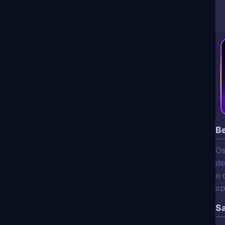
Be
Os
de
o 
op
Sa